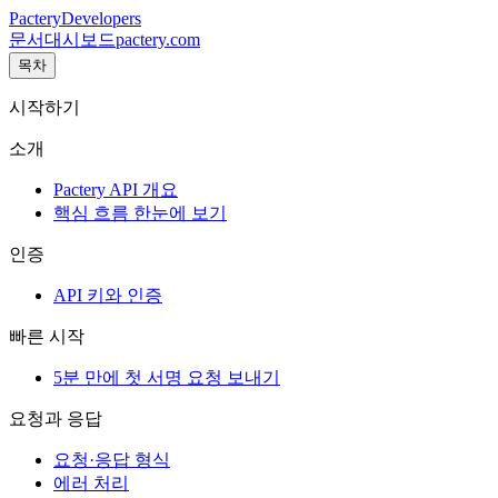
Pactery
Developers
문서
대시보드
pactery.com
목차
시작하기
소개
Pactery API 개요
핵심 흐름 한눈에 보기
인증
API 키와 인증
빠른 시작
5분 만에 첫 서명 요청 보내기
요청과 응답
요청·응답 형식
에러 처리