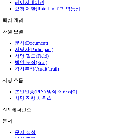
페이지네이션
요청 제한(Rate Limit)과 멱등성
핵심 개념
자원 모델
문서(Document)
서명자(Participant)
서명 필드(Field)
법인 도장(Seal)
감사추적(Audit Trail)
서명 흐름
본인인증(PIN) 방식 이해하기
서명 진행 시퀀스
API 레퍼런스
문서
문서 생성