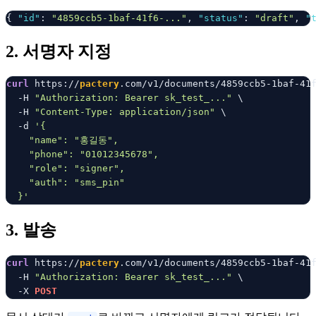
{ 
"id"
: 
"4859ccb5-1baf-41f6-..."
, 
"status"
: 
"draft"
, 
"
2. 서명자 지정
curl
 https://
pactery
.com/v1/documents/4859ccb5-1baf-41f
  -H 
"Authorization: Bearer sk_test_..."
 \

  -H 
"Content-Type: application/json"
 \

  -d 
'{

    "name": "홍길동",

    "phone": "01012345678",

    "role": "signer",

    "auth": "sms_pin"

  }'
3. 발송
curl
 https://
pactery
.com/v1/documents/4859ccb5-1baf-41f
  -H 
"Authorization: Bearer sk_test_..."
 \

  -X 
POST