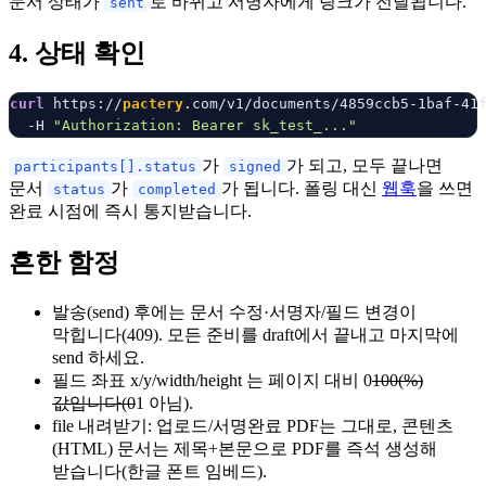
문서 상태가
로 바뀌고 서명자에게 링크가 전달됩니다.
sent
4. 상태 확인
curl
 https://
pactery
.com/v1/documents/4859ccb5-1baf-41f
  -H 
"Authorization: Bearer sk_test_..."
가
가 되고, 모두 끝나면
participants[].status
signed
문서
가
가 됩니다. 폴링 대신
웹훅
을 쓰면
status
completed
완료 시점에 즉시 통지받습니다.
흔한 함정
발송(send) 후에는 문서 수정·서명자/필드 변경이
막힙니다(409). 모든 준비를 draft에서 끝내고 마지막에
send 하세요.
필드 좌표 x/y/width/height 는 페이지 대비 0
100(%)
값입니다(0
1 아님).
file 내려받기: 업로드/서명완료 PDF는 그대로, 콘텐츠
(HTML) 문서는 제목+본문으로 PDF를 즉석 생성해
받습니다(한글 폰트 임베드).