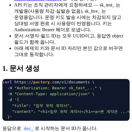
API 키는 조직 관리자에게 요청하세요 — sk_test_ 는
개발용(사용량 차감·실발송 없음), sk_live_ 는
운영용입니다. 운영 키도 발송 시에는 차감되지 않고
상대방 서명 완료 시 사용량이 반영됩니다. 키는
Authorization: Bearer 헤더로 보냅니다.
문서·서명자·필드 ID는 모두 UUID이고, 응답엔 object
필드가 함께 옵니다.
아래 예제의 키와 문서 ID 자리만 본인 값으로 바꾸면
그대로 동작합니다.
1. 문서 생성
curl
 https://
pactery
.com/v1/documents \

  -H 
"Authorization: Bearer sk_test_..."
 \

  -H 
"Content-Type: application/json"
 \

  -d 
'{

    "title": "업무 위탁 계약서",

    "content": "<h1>업무 위탁 계약서</h1><p>본 계약은 ...</p
  }'
응답으로
로 시작하는 문서 ID가 옵니다.
doc_