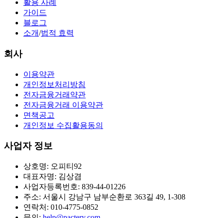
활용 사례
가이드
블로그
소개
/
법적 효력
회사
이용약관
개인정보처리방침
전자금융거래약관
전자금융거래 이용약관
면책공고
개인정보 수집활용동의
사업자 정보
상호명: 오피티92
대표자명: 김상겸
사업자등록번호: 839-44-01226
주소: 서울시 강남구 남부순환로 363길 49, 1-308
연락처: 010-4775-0852
문의:
help@pactery.com