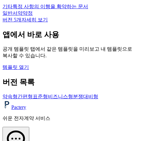
기타
특정 사항의 이행을 확약하는 문서
일반
서약
약정
버전
5
개
자세히 보기
앱에서 바로 사용
공개 템플릿 탭에서 같은 템플릿을 미리보고 내 템플릿으로
복사할 수 있습니다.
템플릿 열기
버전 목록
약속형
간편형
표준형
비즈니스형
분쟁대비형
Pactery
쉬운 전자계약 서비스