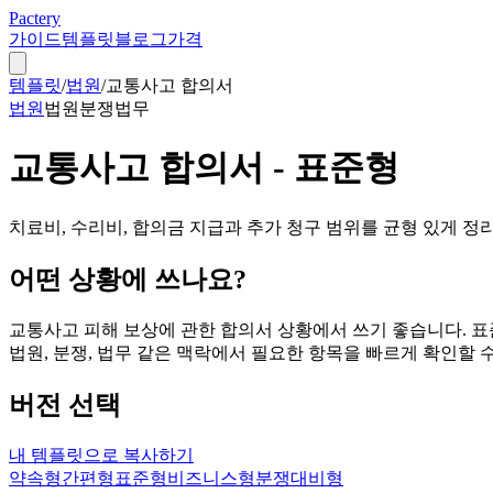
Pactery
가이드
템플릿
블로그
가격
템플릿
/
법원
/
교통사고 합의서
법원
법원
분쟁
법무
교통사고 합의서 - 표준형
치료비, 수리비, 합의금 지급과 추가 청구 범위를 균형 있게 
어떤 상황에 쓰나요?
교통사고 피해 보상에 관한 합의서 상황에서 쓰기 좋습니다. 표
법원, 분쟁, 법무 같은 맥락에서 필요한 항목을 빠르게 확인할 수
버전 선택
내 템플릿으로 복사하기
약속형
간편형
표준형
비즈니스형
분쟁대비형