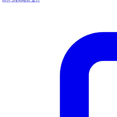
버전
5
개
자세히 보기