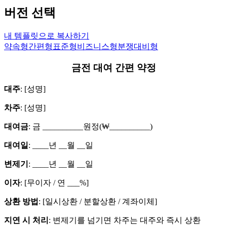
버전 선택
내 템플릿으로 복사하기
약속형
간편형
표준형
비즈니스형
분쟁대비형
금전 대여 간편 약정
대주
: [성명]
차주
: [성명]
대여금
: 금 __________원정(₩__________)
대여일
: ____년 __월 __일
변제기
: ____년 __월 __일
이자
: [무이자 / 연 ___%]
상환 방법
: [일시상환 / 분할상환 / 계좌이체]
지연 시 처리
: 변제기를 넘기면 차주는 대주와 즉시 상환