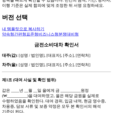
항목을 빠르게 확인할 수 있습니다. 빈칸의 금액, 기간, 당사자,
이행 기준은 실제 합의에 맞게 조정한 뒤 서명 요청하세요.
버전 선택
내 템플릿으로 복사하기
약속형
간편형
표준형
비즈니스형
분쟁대비형
금전소비대차 확인서
대주(갑)
: [성명 / 법인명], [대표자], [주소], [연락처]
차주(을)
: [성명 / 법인명], [대표자], [주소], [연락처]
제1조 (대여 사실 및 확인 범위)
갑은 ____년 __월 __일 을에게 금 __________원정
(₩__________)을 대여하였고, 을은 해당 금원을 실제로
수령하였음을 확인한다. 대여 경위, 입금 내역, 현금 영수증,
차용증, 담보 서류 및 보증 약정은 모두 본 확인서의 해석
기준이 된다.