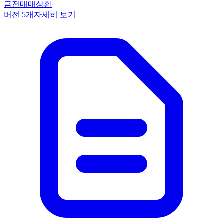
금전
매매
상환
버전
5
개
자세히 보기