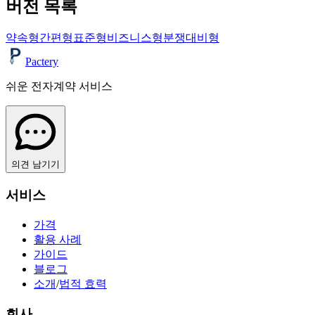
버전 목록
약속형
간편형
표준형
비즈니스형
분쟁대비형
Pactery
쉬운 전자계약 서비스
의견 남기기
서비스
가격
활용 사례
가이드
블로그
소개
/
법적 효력
회사