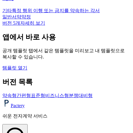
기타
특정 행위 이행 또는 금지를 약속하는 각서
일반
서약
약정
버전
5
개
자세히 보기
앱에서 바로 사용
공개 템플릿 탭에서 같은 템플릿을 미리보고 내 템플릿으로
복사할 수 있습니다.
템플릿 열기
버전 목록
약속형
간편형
표준형
비즈니스형
분쟁대비형
Pactery
쉬운 전자계약 서비스