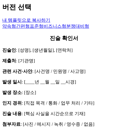
버전 선택
내 템플릿으로 복사하기
약속형
간편형
표준형
비즈니스형
분쟁대비형
진술 확인서
진술인
: [성명], [생년월일], [연락처]
제출처
: [기관명]
관련 사건·사안
: [사건명 / 민원명 / 사고명]
발생 일시
: [____년 __월 __일 __시경]
발생 장소
: [장소]
인지 경위
: [직접 목격 / 통화 / 업무 처리 / 기타]
진술 내용
: [핵심 사실을 시간순으로 기재]
첨부자료
: [사진 / 메시지 / 녹취 / 영수증 / 없음]