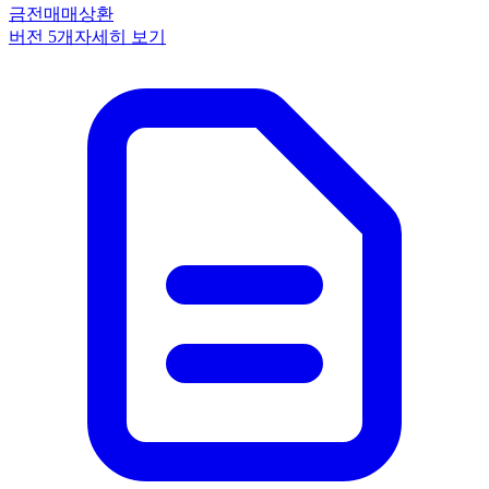
금전
매매
상환
버전
5
개
자세히 보기