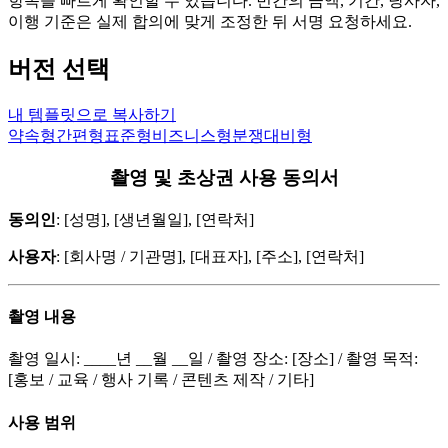
항목을 빠르게 확인할 수 있습니다. 빈칸의 금액, 기간, 당사자,
이행 기준은 실제 합의에 맞게 조정한 뒤 서명 요청하세요.
버전 선택
내 템플릿으로 복사하기
약속형
간편형
표준형
비즈니스형
분쟁대비형
촬영 및 초상권 사용 동의서
동의인
: [성명], [생년월일], [연락처]
사용자
: [회사명 / 기관명], [대표자], [주소], [연락처]
촬영 내용
촬영 일시: ____년 __월 __일 / 촬영 장소: [장소] / 촬영 목적:
[홍보 / 교육 / 행사 기록 / 콘텐츠 제작 / 기타]
사용 범위