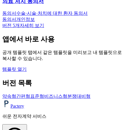
의료 처치 동의서
동의서
수술·시술·처치에 대한 환자 동의서
동의서
개인정보
버전
5
개
자세히 보기
앱에서 바로 사용
공개 템플릿 탭에서 같은 템플릿을 미리보고 내 템플릿으로
복사할 수 있습니다.
템플릿 열기
버전 목록
약속형
간편형
표준형
비즈니스형
분쟁대비형
Pactery
쉬운 전자계약 서비스