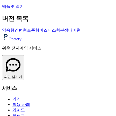
템플릿 열기
버전 목록
약속형
간편형
표준형
비즈니스형
분쟁대비형
Pactery
쉬운 전자계약 서비스
의견 남기기
서비스
가격
활용 사례
가이드
블로그