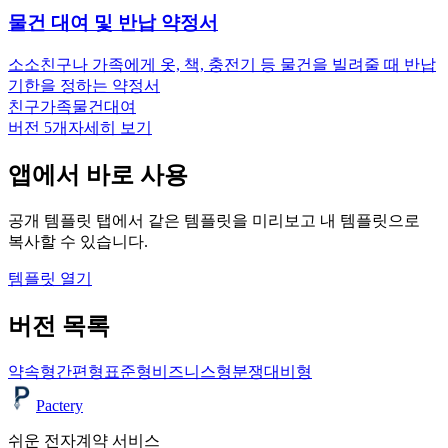
물건 대여 및 반납 약정서
소소
친구나 가족에게 옷, 책, 충전기 등 물건을 빌려줄 때 반납
기한을 정하는 약정서
친구
가족
물건대여
버전
5
개
자세히 보기
앱에서 바로 사용
공개 템플릿 탭에서 같은 템플릿을 미리보고 내 템플릿으로
복사할 수 있습니다.
템플릿 열기
버전 목록
약속형
간편형
표준형
비즈니스형
분쟁대비형
Pactery
쉬운 전자계약 서비스