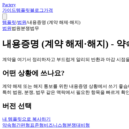
Pactery
가이드
템플릿
블로그
가격
템플릿
/
법원
/
내용증명 (계약 해제·해지)
법원
법원
분쟁
법무
내용증명 (계약 해제·해지) - 
계약을 여기서 정리하자고 부드럽게 알리되 반환과 마감 시점을
어떤 상황에 쓰나요?
계약 해제 또는 해지 통보를 위한 내용증명 상황에서 쓰기 좋
특히 법원, 분쟁, 법무 같은 맥락에서 필요한 항목을 빠르게 확인
버전 선택
내 템플릿으로 복사하기
약속형
간편형
표준형
비즈니스형
분쟁대비형