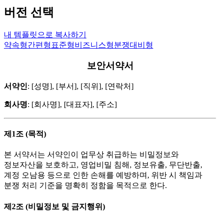
버전 선택
내 템플릿으로 복사하기
약속형
간편형
표준형
비즈니스형
분쟁대비형
보안서약서
서약인
: [성명], [부서], [직위], [연락처]
회사명
: [회사명], [대표자], [주소]
제1조 (목적)
본 서약서는 서약인이 업무상 취급하는 비밀정보와
정보자산을 보호하고, 영업비밀 침해, 정보유출, 무단반출,
계정 오남용 등으로 인한 손해를 예방하며, 위반 시 책임과
분쟁 처리 기준을 명확히 정함을 목적으로 한다.
제2조 (비밀정보 및 금지행위)