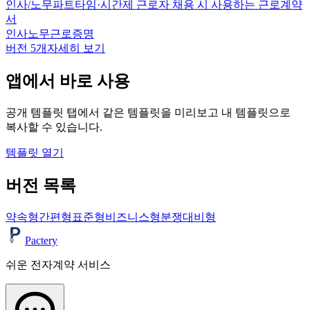
인사/노무
파트타임·시간제 근로자 채용 시 사용하는 근로계약
서
인사노무
근로
증명
버전
5
개
자세히 보기
앱에서 바로 사용
공개 템플릿 탭에서 같은 템플릿을 미리보고 내 템플릿으로
복사할 수 있습니다.
템플릿 열기
버전 목록
약속형
간편형
표준형
비즈니스형
분쟁대비형
Pactery
쉬운 전자계약 서비스