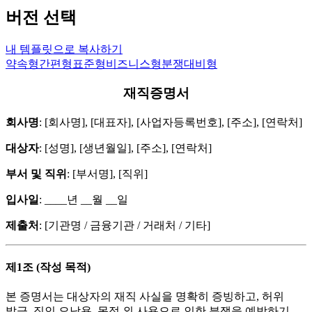
버전 선택
내 템플릿으로 복사하기
약속형
간편형
표준형
비즈니스형
분쟁대비형
재직증명서
회사명
: [회사명], [대표자], [사업자등록번호], [주소], [연락처]
대상자
: [성명], [생년월일], [주소], [연락처]
부서 및 직위
: [부서명], [직위]
입사일
: ____년 __월 __일
제출처
: [기관명 / 금융기관 / 거래처 / 기타]
제1조 (작성 목적)
본 증명서는 대상자의 재직 사실을 명확히 증빙하고, 허위
발급, 직인 오남용, 목적 외 사용으로 인한 분쟁을 예방하기