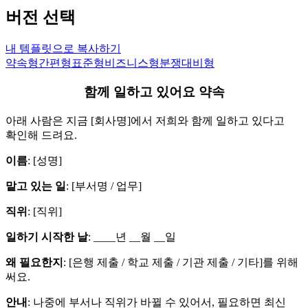
버전 선택
내 템플릿으로 복사하기
약속형
간편형
표준형
비즈니스형
분쟁대비형
함께 일하고 있어요 약속
아래 사람은 지금 [회사명]에서 저희와 함께 일하고 있다고
확인해 드려요.
이름
: [성명]
맡고 있는 일
: [부서명 / 업무]
직위
: [직위]
일하기 시작한 날
: ____년 __월 __일
왜 필요한지
: [은행 제출 / 학교 제출 / 기관 제출 / 기타]를 위해
써요.
안내
: 나중에 부서나 직위가 바뀔 수 있어서, 필요하면 최신